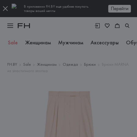
В приложении FH.BY еще удобнее покупать
Перейти
товары вашей мечты
Sale
Женщинам
Мужчинам
Аксессуары
Обу
FH.BY
Sale
Женщинам
Одежда
Брюки
Брюки MARNA
из эластичного хлопка