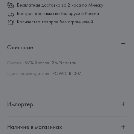
Бесплатная доставка за 2 часа по Минску
Быстрая доставка по Беларуси и России
Количество товаров без ограничений
Описание
Состав
:
97% Хлопок, 3% Эластан
Цвет производителя
:
POWDER (007)
Импортер
Импортер: 
Общество с ограниченной ответственностью 
"Авикойл Интернешнл"
Наличие в магазинах
Адрес: 
Республика Беларусь, 220051, г. Минск, ул. 