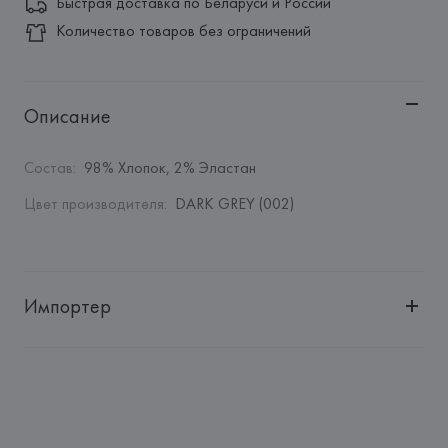
Быстрая доставка по Беларуси и России
Количество товаров без ограничений
Описание
Состав
:
98% Хлопок, 2% Эластан
Цвет производителя
:
DARK GREY (002)
Импортер
Импортер: 
Общество с ограниченной ответственностью 
"Авикойл Интернешнл"
Адрес: 
Республика Беларусь, 220051, г. Минск, ул. 
Рафиева, д. 64, помещение 2-27