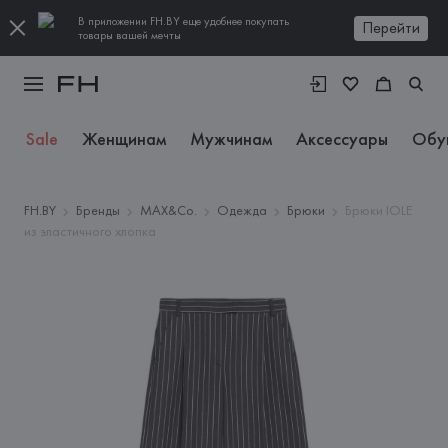
В приложении FH.BY еще удобнее покупать
Перейти
товары вашей мечты
Sale
Женщинам
Мужчинам
Аксессуары
Обу
FH.BY
Бренды
MAX&Co.
Одежда
Брюки
Брюки IOLE
из эластичного хлопка