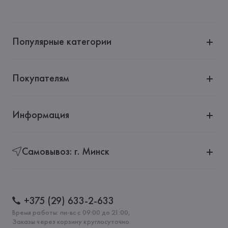
Производитель: 
DEDIMAX srl unipersonale
Адрес: 
ИТАЛИЯ, 
DEDIMAX srl unipersonale, Via M. 
Mazzacurati 6 - 42122 Reggio Emilia,
Популярные категории
Страна происхождения товара: 
РУМЫНИЯ
Покупателям
Информация
Самовывоз: г. Минск
+375 (29) 633-2-633
Время работы: пн-вс с 09:00 до 21:00,
Заказы через корзину круглосуточно