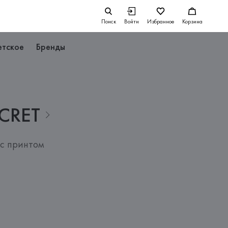
Поиск
Войти
Избранное
Корзина
етское
Бренды
CRET
 с принтом