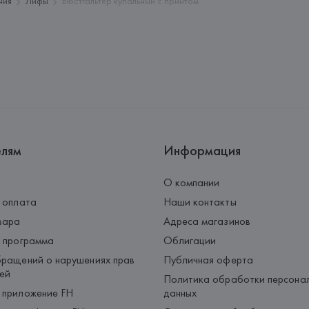
ния
Лифы
Бюстгальтер купальный с принтом
елям
Информация
О компании
 оплата
Наши контакты
вара
Адреса магазинов
 программа
Облигации
ращений о нарушениях прав
Публичная оферта
ей
Политика обработки персона
 приложение FH
данных