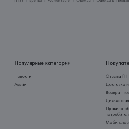
FH.BY
Бренды
Women'secret
Одежда
Одежда для плава
Популярные категории
Покупат
Новости
Отзывы FH
Акции
Доставка и
Возврат то
Дисконтная
Правила об
потребител
Мобильное