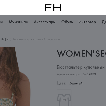
ам
Мужчинам
Аксессуары
Обувь
Интерьер
Д
Лифы
Бюстгальтер купальный с принтом
WOMEN'SE
Бюстгальтер купальный
Артикул товара:
6489839
Цвет
:
Зеленый