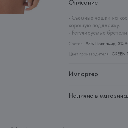
Описание
- Съемные чашки на кос
хорошую поддержку.

- Регулируемые бретели
Состав
:
97% Полиамид, 3% Э
Цвет производителя
:
GREEN P
Импортер
Импортер: 
Общество с дополн
Наличие в магазина
Адрес: 
Республика Беларусь, 2
Производитель: 
EUROFIEL CO
Адрес: 
ИСПАНИЯ, 
EUROFIEL 
28034 MADRID,
Страна происхождения товара