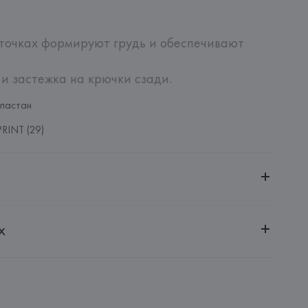
точках формируют грудь и обеспечивают 
 и застежка на крючки сзади.
ластан
RINT (29)
ительной ответственностью "БелВиринея"
х
20030, г. Минск, ул. Немига, 5, пом. 39
NFECCION S.A.
CONFECCION S.A., AVDA LLANO CASTELLANO, NUM. 51 
: 
КИТАЙ