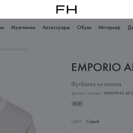
ам
Мужчинам
Аксессуары
Обувь
Интерьер
Д
болка из хлопка
EMPORIO
A
Футболка из хлопка
Артикул товара:
EM000853-AF1
SS’25
Цвет
:
Серый