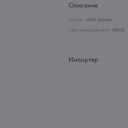
Описание
Состав
:
100% Хлопок
Цвет производителя
:
U8033
Импортер
Импортер: 
Общество с ограни
Адрес: 
Республика Беларусь, 2
Производитель: 
Giorgio Armani
Адрес: 
ИТАЛИЯ, 
Giorgio Arman
Страна происхождения товара