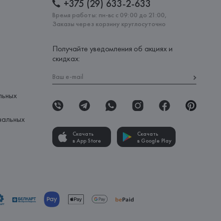
+375 (29) 633-2-633
Время работы: пн-вс с 09:00 до 21:00,
Заказы через корзину круглосуточно
Получайте уведомления об акциях и
скидках:
льных
нальных
Скачать
Скачать
в App Store
в Google Play