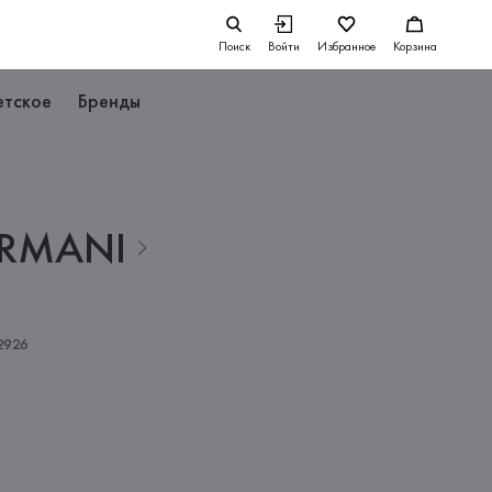
Поиск
Войти
Избранное
Корзина
етское
Бренды
RMANI
2926