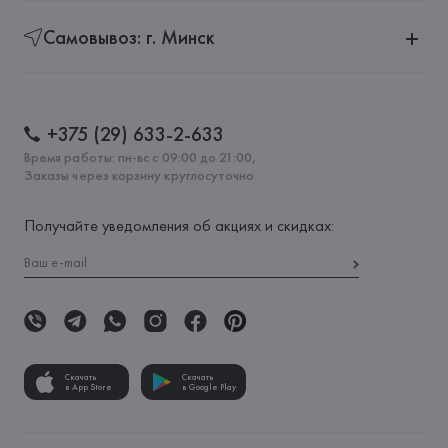
Самовывоз: г. Минск
+375 (29) 633-2-633
Время работы: пн-вс с 09:00 до 21:00,
Заказы через корзину круглосуточно
Получайте уведомления об акциях и скидках:
Скачать
Скачать
в App Store
в Google Play