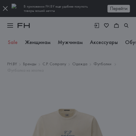
В приложении FH.BY еще удобнее покупать
Перейти
товары вашей мечты
Sale
Женщинам
Мужчинам
Аксессуары
Обу
FH.BY
Бренды
C.P. Company
Одежда
Футболки
Футболка из хлопка