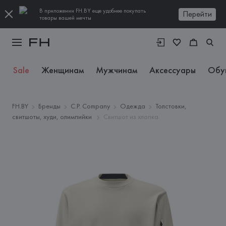
В приложении FH.BY еще удобнее покупать
Перейти
товары вашей мечты
Sale
Женщинам
Мужчинам
Аксессуары
Обу
FH.BY
Бренды
C.P. Company
Одежда
Толстовки,
свитшоты, худи, олимпийки
Свитшот из хлопка