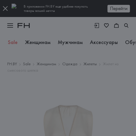
В приложении FH.BY еще удобнее покупать
Перейти
товары вашей мечты
Sale
Женщинам
Мужчинам
Аксессуары
Обу
FH.BY
Sale
Женщинам
Одежда
Жилеты
Жилет из
смесового шелка