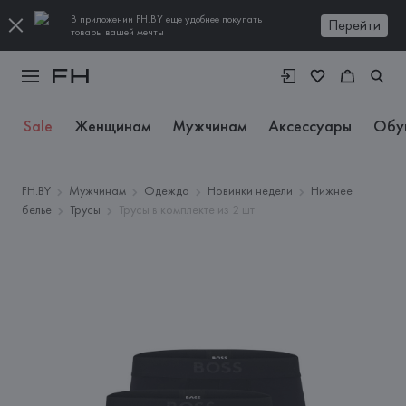
В приложении FH.BY еще удобнее покупать
Перейти
товары вашей мечты
Sale
Женщинам
Мужчинам
Аксессуары
Обу
FH.BY
Мужчинам
Одежда
Новинки недели
Нижнее
белье
Трусы
Трусы в комплекте из 2 шт