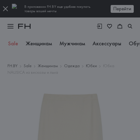
В приложении FH.BY еще удобнее покупать
Перейти
товары вашей мечты
Sale
Женщинам
Мужчинам
Аксессуары
Обу
FH.BY
Sale
Женщинам
Одежда
Юбки
Юбка
NAUSICA из вискозы и льна