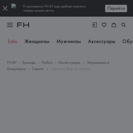
В приложении FH.BY еще удобнее покупать
Перейти
товары вашей мечты
Sale
Женщинам
Мужчинам
Аксессуары
Обу
FH.BY
Бренды
Parfois
Аксессуары
Украшения и
бижутерия
Серьги
Серьги в форме цветка