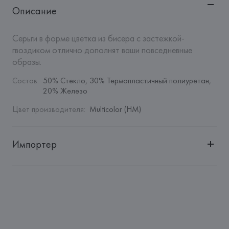
Описание
Серьги в форме цветка из бисера с застежкой-
гвоздиком отлично дополнят ваши повседневные 
образы.
Состав
:
50% Стекло, 30% Термопластичный полиуретан, 
20% Железо
Цвет производителя
:
Multicolor (HM)
Импортер
Импортер: 
Общество с дополнительной ответственностью 
"БелВиринея"
Адрес: 
Республика Беларусь, 220030, г. Минск, ул. 
Немига, 5, пом. 39
Производитель: 
Barata & Ramilo, S.A.