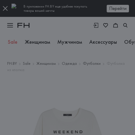
В приложении FH.BY еще удобнее покупать
Перейти
товары вашей мечты
Sale
Женщинам
Мужчинам
Аксессуары
Обу
FH.BY
Sale
Женщинам
Одежда
Футболки
Футболка
из хлопка