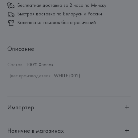
Бесплатная доставка за 2 часа по Минску
Быстрая доставка по Беларуси и России
Количество товаров без ограничений
Описание
Состав
:
100% Хлопок
Цвет производителя
:
WHITE (002)
Импортер
Импортер: 
Общество с дополнительной ответственностью 
"БелВиринея"
Наличие в магазинах
Адрес: 
Республика Беларусь, 220030, г. Минск, ул. 