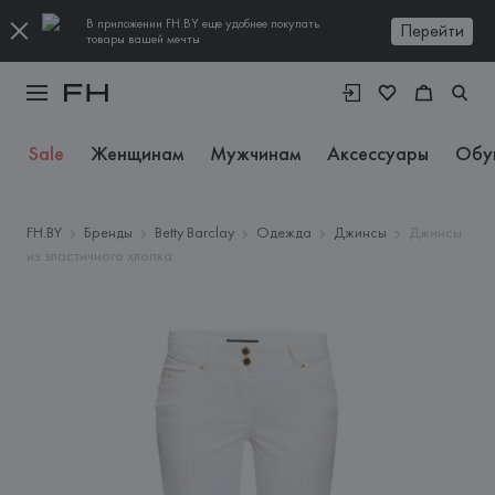
В приложении FH.BY еще удобнее покупать
Перейти
товары вашей мечты
Sale
Женщинам
Мужчинам
Аксессуары
Обу
FH.BY
Бренды
Betty Barclay
Одежда
Джинсы
Джинсы
из эластичного хлопка