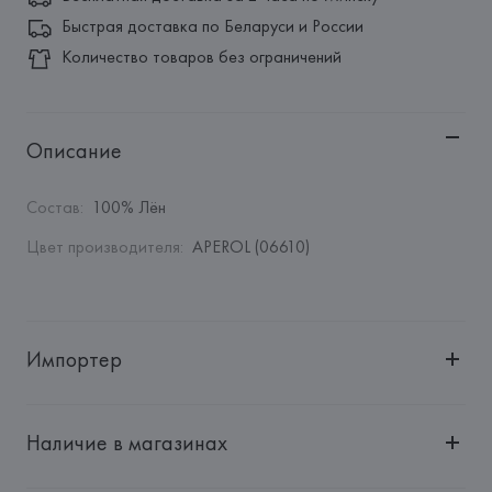
Быстрая доставка по Беларуси и России
Количество товаров без ограничений
Описание
Состав
:
100% Лён
Цвет производителя
:
APEROL (06610)
Импортер
Импортер: 
Общество с дополнительной ответственностью 
"БелВиринея"
Наличие в магазинах
Адрес: 
Республика Беларусь, 220030, г. Минск, ул. 
Немига, 5, пом. 39