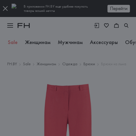
В приложении FH.BY еще удобнее покупать
Перейти
товары вашей мечты
Sale
Женщинам
Мужчинам
Аксессуары
Обу
FH.BY
Sale
Женщинам
Одежда
Брюки
Брюки из льна