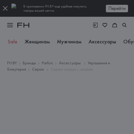
В приложении FH.BY еще удобнее покупать
Перейти
товары вашей мечты
Sale
Женщинам
Мужчинам
Аксессуары
Обу
FH.BY
Бренды
Parfois
Аксессуары
Украшения и
бижутерия
Серьги
Серьги-кольца с эмалью