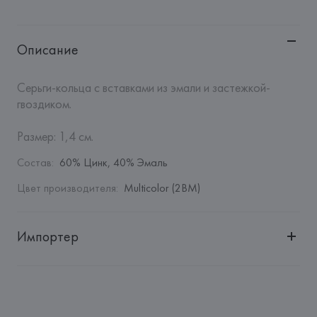
Описание
Серьги-кольца с вставками из эмали и застежкой-
гвоздиком.

Размер: 1,4 см.
Состав
:
60% Цинк, 40% Эмаль
Цвет производителя
:
Multicolor (2BM)
Импортер
Импортер: 
Общество с дополнительной ответственностью 
"БелВиринея"
Адрес: 
Республика Беларусь, 220030, г. Минск, ул. 