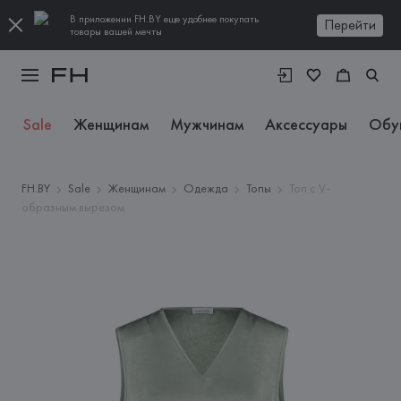
В приложении FH.BY еще удобнее покупать
Перейти
товары вашей мечты
Sale
Женщинам
Мужчинам
Аксессуары
Обу
FH.BY
Sale
Женщинам
Одежда
Топы
Топ с V-
образным вырезом