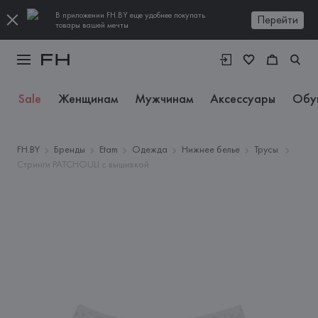
В приложении FH.BY еще удобнее покупать
Перейти
товары вашей мечты
Sale
Женщинам
Мужчинам
Аксессуары
Обу
FH.BY
Бренды
Etam
Одежда
Нижнее белье
Трусы
Стринги PATCHOULI с вышивкой