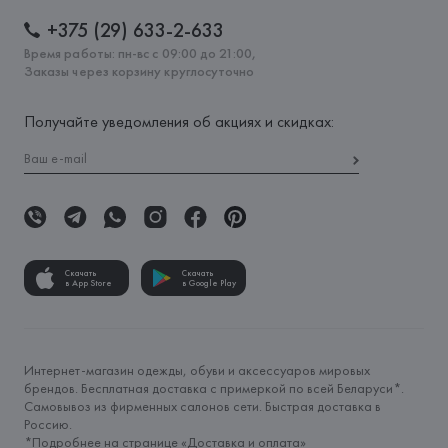
+375 (29) 633-2-633
Время работы: пн-вс с 09:00 до 21:00,
Заказы через корзину круглосуточно
Получайте уведомления об акциях и скидках:
Скачать
Скачать
в App Store
в Google Play
Интернет-магазин одежды, обуви и аксессуаров мировых
брендов. Бесплатная доставка с примеркой по всей Беларуси*.
Самовывоз из фирменных салонов сети. Быстрая доставка в
Россию.
*Подробнее на странице «
Доставка и оплата
»