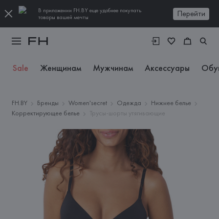
В приложении FH.BY еще удобнее покупать
Перейти
товары вашей мечты
Sale
Женщинам
Мужчинам
Аксессуары
Обу
FH.BY
Бренды
Women'secret
Одежда
Нижнее белье
Корректирующее белье
Трусы-шорты утягивающие