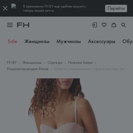
В приложении FH.BY еще удобнее покупать
Перейти
товары вашей мечты
Sale
Женщинам
Мужчинам
Аксессуары
Обу
FH.BY
Женщинам
Одежда
Нижнее белье
Корректирующее белье
Шорты утягивающие с эффектом пуш-ап