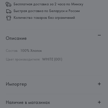
Бесплатная доставка за 2 часа по Минску
Быстрая доставка по Беларуси и России
Количество товаров без ограничений
Описание
Состав
:
100% Хлопок
Цвет производителя
:
WHITE (001)
Импортер
Импортер: 
Общество с дополнительной ответственностью 
"БелВиринея"
Наличие в магазинах
Адрес: 
Республика Беларусь, 220030, г. Минск, ул. 