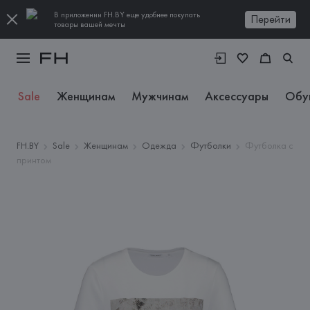
В приложении FH.BY еще удобнее покупать
Перейти
товары вашей мечты
Sale
Женщинам
Мужчинам
Аксессуары
Обу
FH.BY
Sale
Женщинам
Одежда
Футболки
Футболка с
принтом