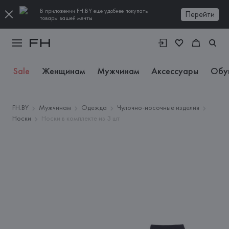
В приложении FH.BY еще удобнее покупать
Перейти
товары вашей мечты
Sale
Женщинам
Мужчинам
Аксессуары
Обу
FH.BY
Мужчинам
Одежда
Чулочно-носочные изделия
Носки
Носки в комплекте из 3 шт