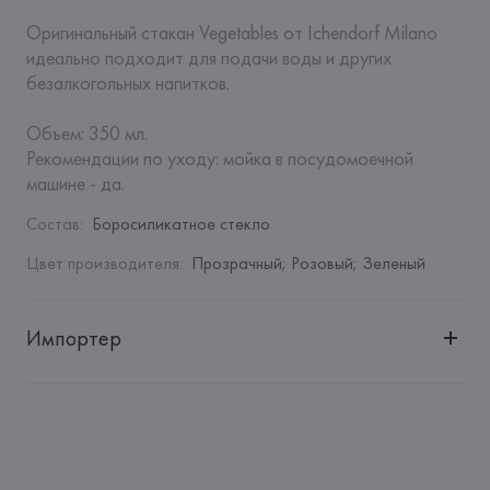
Оригинальный стакан Vegetables от Ichendorf Milano 
идеально подходит для подачи воды и других 
безалкогольных напитков.

Объем: 350 мл.

Рекомендации по уходу: мойка в посудомоечной 
машине - да.
Состав
:
Боросиликатное стекло
Цвет производителя
:
Прозрачный; Розовый; Зеленый
Импортер
Импортер: 
Закрытое акционерное общество «Сквирел-
Строй»
Адрес: 
Республика Беларусь, 220035, г. Минск, ул. 
Тимирязева, 72A