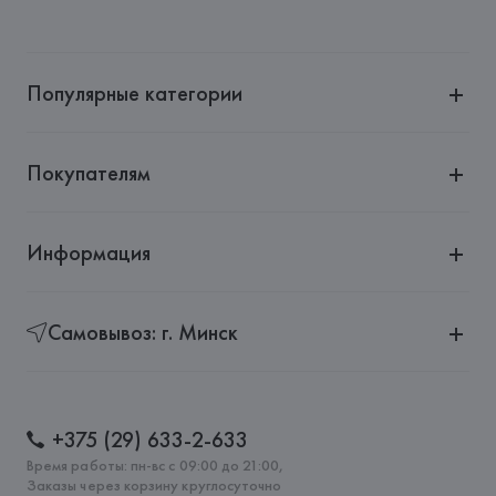
Производитель: 
Ichendorf Milano
Адрес: 
ИТАЛИЯ, 
Via Giuseppe Ripamonti, 101 20141 Милан 
(Мичиана) – Италия
Популярные категории
Страна происхождения товара: 
КИТАЙ
Покупателям
Информация
Самовывоз: г. Минск
+375 (29) 633-2-633
Время работы: пн-вс с 09:00 до 21:00,
Заказы через корзину круглосуточно