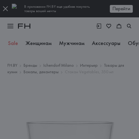
В приложении FH.BY еще удобнее покупать
Перейти
товары вашей мечты
Sale
Женщинам
Мужчинам
Аксессуары
Обу
FH.BY
Бренды
Ichendorf Milano
Интерьер
Товары для
кухни
Бокалы, декантеры
Стакан Vegetables, 350 мл