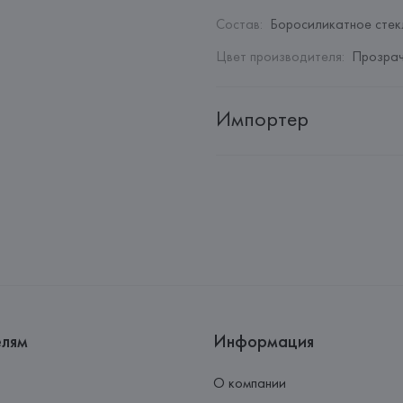
Состав
:
Боросиликатное стек
Цвет производителя
:
Прозра
Импортер
Импортер: 
Закрытое акционер
Адрес: 
Республика Беларусь, 2
Производитель: 
Ichendorf Mila
Адрес: 
ИТАЛИЯ, 
Via Giuseppe 
Страна происхождения товара
елям
Информация
О компании