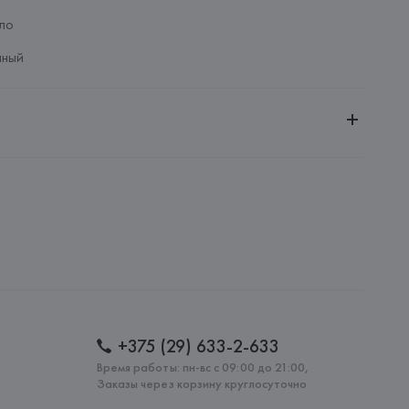
ло
чный
ное общество «Сквирел-Строй»
20035, г. Минск, ул. Тимирязева, 72A
no
Ripamonti, 101 20141 Милан (Мичиана) – Италия
: 
КИТАЙ
+375 (29) 633-2-633
Время работы: пн-вс с 09:00 до 21:00,
Заказы через корзину круглосуточно