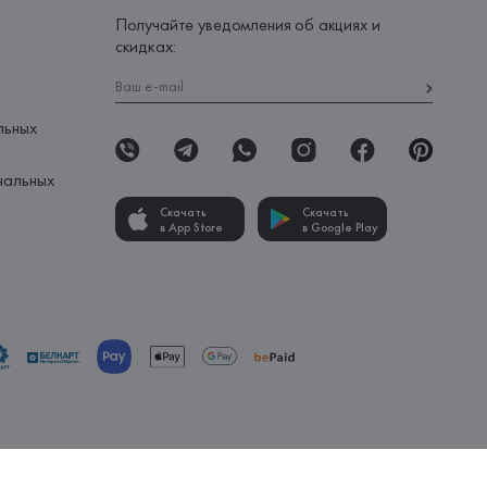
Получайте уведомления об акциях и
скидках:
льных
нальных
Скачать
Скачать
в App Store
в Google Play