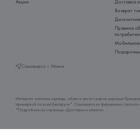
Акции
Доставка и
Возврат то
Дисконтная
Правила об
потребител
Мобильное
Подарочны
Самовывоз: г. Минск
Интернет-магазин одежды, обуви и аксессуаров мировых брендов
примеркой по всей Беларуси*. Самовывоз из фирменных салонов с
*Подробнее на странице «
Доставка и оплата
»