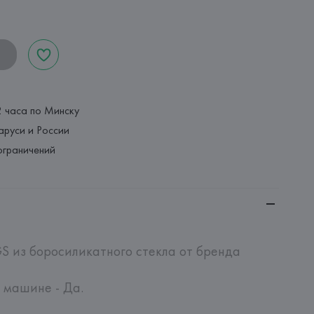
2 часа по Минску
аруси и России
ограничений
S из боросиликатного стекла от бренда 
машине - Да.
