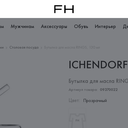
ам
Мужчинам
Аксессуары
Обувь
Интерьер
Д
хни
Столовая посуда
Бутылка для масла RINGS, 130 мл
ICHENDORF
Бутылка для масла RING
Артикул товара:
09370022
Цвет
:
Прозрачный