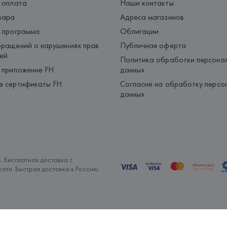
 оплата
Наши контакты
вара
Адреса магазинов
 программа
Облигации
ращений о нарушениях прав
Публичная оферта
ей
Политика обработки персона
 приложение FH
данных
е сертификаты FH
Согласие на обработку персо
данных
. Бесплатная доставка с
ети. Быстрая доставка в Россию.