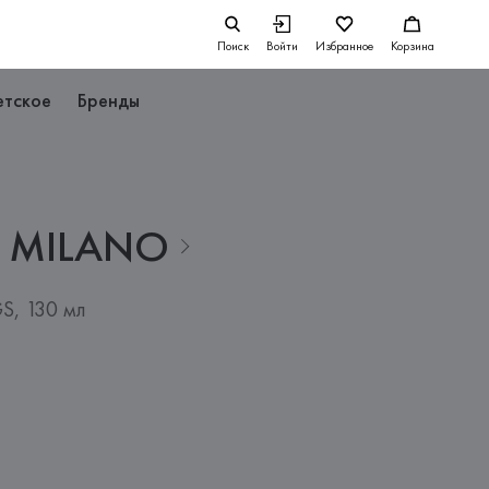
Поиск
Войти
Избранное
Корзина
етское
Бренды
MILANO
S, 130 мл