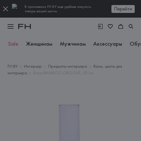
В приложении FH.BY еще удобнее покупать
Перейти
товары вашей мечты
Sale
Женщинам
Мужчинам
Аксессуары
Обу
FH.BY
Интерьер
Предметы интерьера
Вазы, цветы для
интерьера
Ваза BAMBOO GROOVE, 35 см