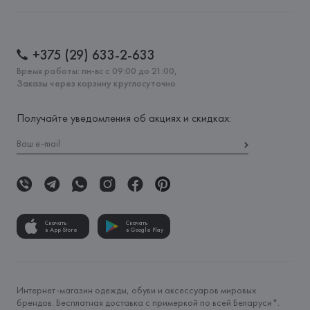
+375 (29) 633-2-633
Время работы: пн-вс с 09:00 до 21:00,
Заказы через корзину круглосуточно
Получайте уведомления об акциях и скидках:
Скачать
Скачать
в App Store
в Google Play
Интернет-магазин одежды, обуви и аксессуаров мировых
брендов. Бесплатная доставка с примеркой по всей Беларуси*.