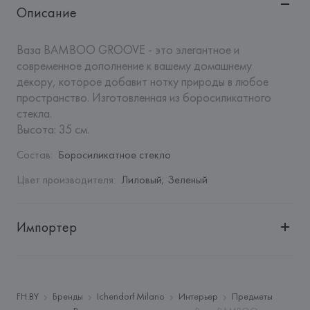
Описание
Ваза BAMBOO GROOVE - это элегантное и 
современное дополнение к вашему домашнему 
декору, которое добавит нотку природы в любое 
пространство. Изготовленная из боросиликатного 
стекла.

Высота: 35 см.
Состав
:
Боросиликатное стекло
Цвет производителя
:
Лиловый; Зеленый
Импортер
Импортер: 
Закрытое акционерное общество «Сквирел-
Строй»
Адрес: 
Республика Беларусь, 220035, г. Минск, ул. 
FH.BY
Бренды
Ichendorf Milano
Интерьер
Предметы
Тимирязева, 72A