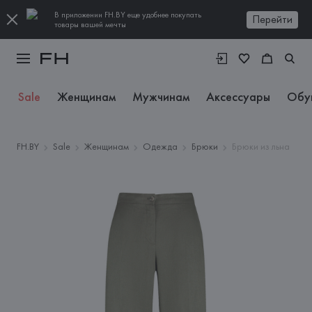
В приложении FH.BY еще удобнее покупать
Перейти
товары вашей мечты
Sale
Женщинам
Мужчинам
Аксессуары
Обу
FH.BY
Sale
Женщинам
Одежда
Брюки
Брюки из льна