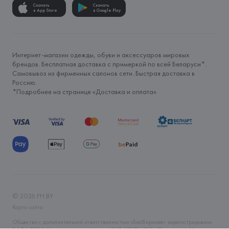
Скачать
Скачать
в App Store
в Google Play
Интернет-магазин одежды, обуви и аксессуаров мировых
брендов. Бесплатная доставка с примеркой по всей Беларуси*.
Самовывоз из фирменных салонов сети. Быстрая доставка в
Россию.
*Подробнее на странице «
Доставка и оплата
»
©
2026
FH.BY
Карта сайта
Общество с дополнительной ответственностью «БелВиринея» зарегистрировано