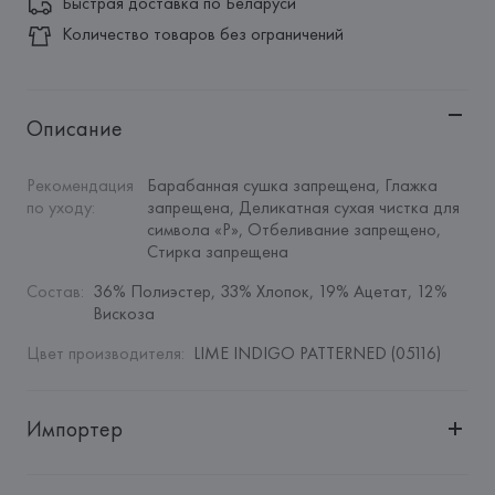
Быстрая доставка по Беларуси
Количество товаров без ограничений
Описание
Рекомендация 
Барабанная сушка запрещена, Глажка 
по уходу
:
запрещена, Деликатная сухая чистка для 
символа «P», Отбеливание запрещено, 
Стирка запрещена
Состав
:
36% Полиэстер, 33% Хлопок, 19% Ацетат, 12% 
Вискоза
Цвет производителя
:
LIME INDIGO PATTERNED (05116)
Импортер
Импортер: 
Общество с дополнительной ответственностью 