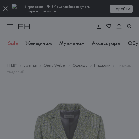
В приложении FH.BY еще удобнее покупать
Перейти
товары вашей мечты
Sale
Женщинам
Мужчинам
Аксессуары
Обу
FH.BY
Бренды
Gerry Weber
Одежда
Пиджаки
Пиджак
твидовый