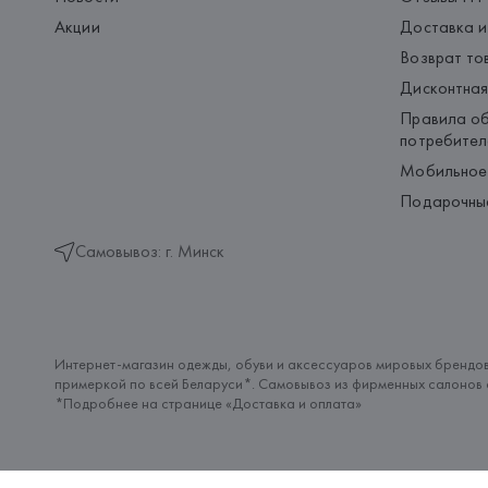
Акции
Доставка и
Возврат то
Дисконтная
Правила об
потребител
Мобильное
Подарочны
Самовывоз: г. Минск
Интернет-магазин одежды, обуви и аксессуаров мировых брендов
примеркой по всей Беларуси*. Самовывоз из фирменных салонов с
*Подробнее на странице «
Доставка и оплата
»