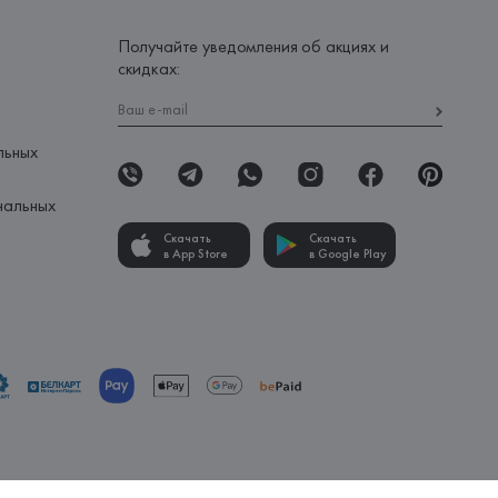
Получайте уведомления об акциях и
скидках:
льных
нальных
Скачать
Скачать
в App Store
в Google Play