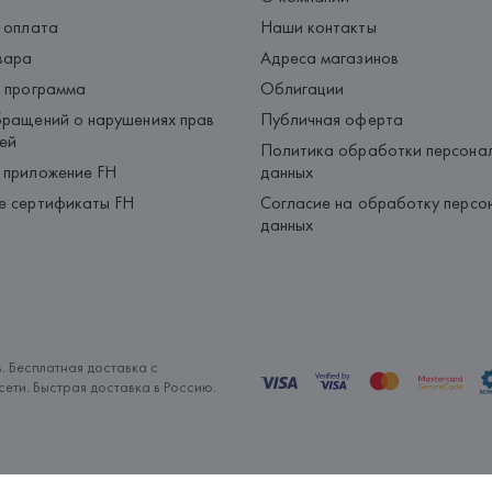
 оплата
Наши контакты
вара
Адреса магазинов
 программа
Облигации
ращений о нарушениях прав
Публичная оферта
ей
Политика обработки персона
 приложение FH
данных
е сертификаты FH
Согласие на обработку персо
данных
. Бесплатная доставка с
ети. Быстрая доставка в Россию.