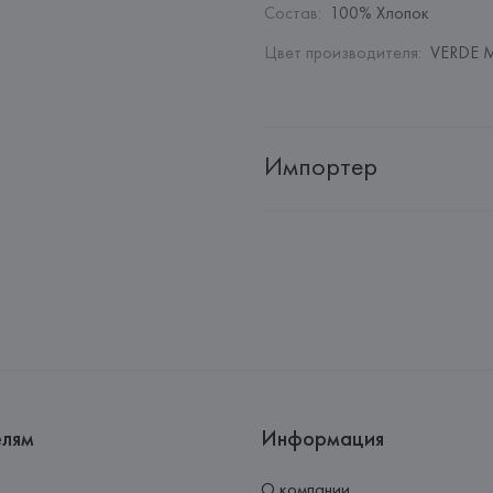
Состав
:
100% Хлопок
Цвет производителя
:
VERDE M
Импортер
Импортер: 
Общество с дополн
Адрес: 
Республика Беларусь, 2
Производитель: 
Herno SPA
Адрес: 
ИТАЛИЯ, 
Herno SPA, Vi
Страна происхождения товара
елям
Информация
О компании