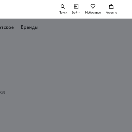
Поиск
Войти
Избранное
Корзина
етское
Бренды
058