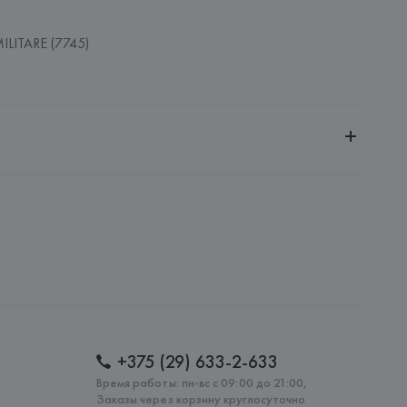
ILITARE (7745)
ительной ответственностью "БелВиринея"
20030, г. Минск, ул. Немига, 5, пом. 39
a Opifici, 100 - 28040 Lesa (NO),
: 
ПОРТУГАЛИЯ
+375 (29) 633-2-633
Время работы: пн-вс с 09:00 до 21:00,
Заказы через корзину круглосуточно