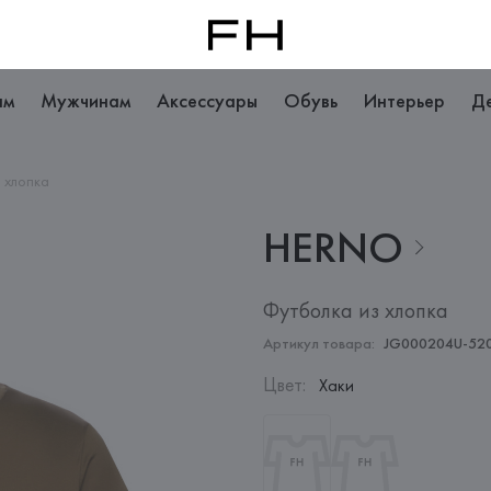
ам
Мужчинам
Аксессуары
Обувь
Интерьер
Д
 хлопка
HERNO
Футболка из хлопка
Артикул товара:
JG000204U-52
Цвет
:
Хаки