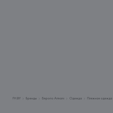
FH.BY
Бренды
Emporio Armani
Одежда
Пляжная одежда 