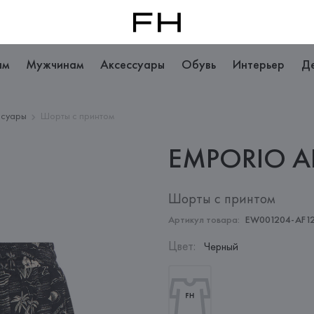
ам
Мужчинам
Аксессуары
Обувь
Интерьер
Д
ссуары
Шорты с принтом
EMPORIO
A
Шорты с принтом
Артикул товара:
EW001204-AF12
Цвет
:
Черный