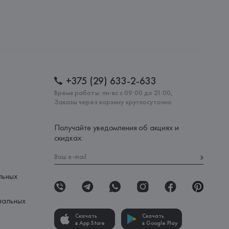
+375 (29) 633-2-633
Время работы: пн-вс с 09:00 до 21:00,
Заказы через корзину круглосуточно
Получайте уведомления об акциях и
скидках:
льных
нальных
Скачать
Скачать
в App Store
в Google Play