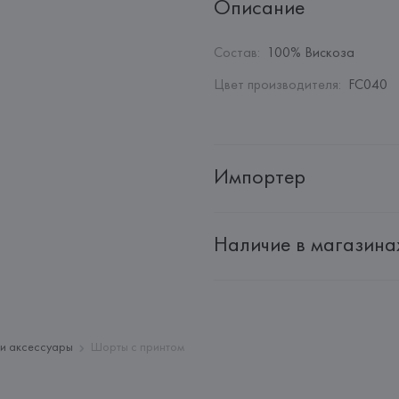
Описание
Состав
:
100% Вискоза
Цвет производителя
:
FC040
Импортер
Импортер: 
Общество с ограни
Наличие в магазина
Адрес: 
Республика Беларусь, 2
Производитель: 
Giorgio Armani
Адрес: 
ИТАЛИЯ, 
Giorgio Arman
Страна происхождения товара
и аксессуары
Шорты с принтом