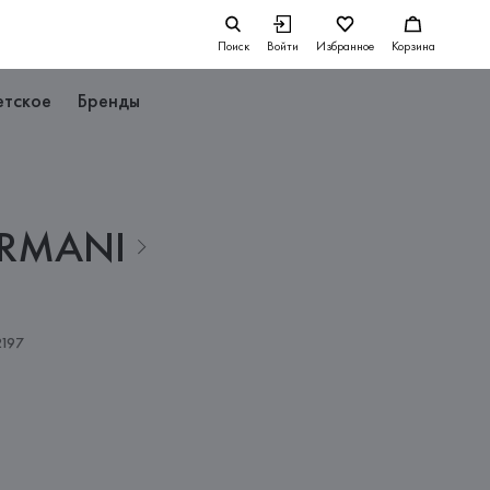
Поиск
Войти
Избранное
Корзина
етское
Бренды
RMANI
197