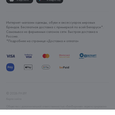
в App Store
в Google Play
Интернет-магазин одежды, обуви и аксессуаров мировых
брендов. Бесплатная доставка с примеркой по всей Беларуси*.
Самовывоз из фирменных салонов сети. Быстрая доставка в
Россию.
*Подробнее на странице «
Доставка и оплата
»
©
2026
FH.BY
Карта сайта
Общество с дополнительной ответственностью «БелВиринея» зарегистрировано
06.04.2006 Минским горисполкомом. УНП 190706320. Юр.адрес: г. Минск, ул.
Немига, 5, пом. 39. Интернет-магазин fh.by зарегистрирован в Торговом реестре