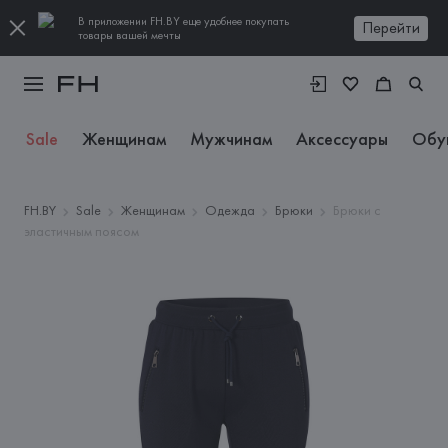
В приложении FH.BY еще удобнее покупать
Перейти
товары вашей мечты
Sale
Женщинам
Мужчинам
Аксессуары
Обу
FH.BY
Sale
Женщинам
Одежда
Брюки
Брюки с
эластичным поясом