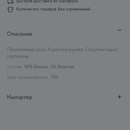
Быстрая доставка по Беларуси
Количество товаров без ограничений
Описание
Приталенный крой. Короткие рукава. Округлый вырез 
горловины.
Состав
:
95% Хлопок, 5% Эластан
Цвет производителя
:
753
Импортер
Импортер: 
Общество с ограниченной ответственностью 
"Авикойл Интернешнл"
Адрес: 
Республика Беларусь, 220051, г. Минск, ул. 