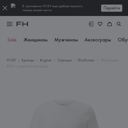
В приложении FH.BY еще удобнее покупать
Перейти
товары вашей мечты
Sale
Женщинам
Мужчинам
Аксессуары
Обу
FH.BY
Бренды
Bogner
Одежда
Футболки
Футболка
ROC с принтом на груди