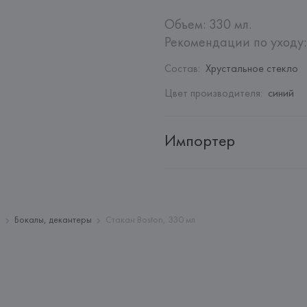
Объем: 330 мл.

Рекомендации по уходу:
Состав
:
Хрустальное стекло
Цвет производителя
:
синий
Импортер
Импортер: 
Закрытое акционер
Адрес: 
Республика Беларусь, 2
Производитель: 
Villeroy & Bo
и
Бокалы, декантеры
Стакан Boston, 330 мл
Адрес: 
ГЕРМАНИЯ, 
Villeroy & 
Germany
Страна происхождения товара