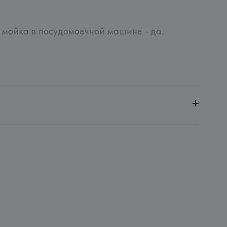
 мойка в посудомоечной машине - да.
ное общество «Сквирел-Строй»
20035, г. Минск, ул. Тимирязева, 72A
ch AG
Boch AG D-66663, Merzig, Riffstr: 46, Postfach 100027, 
: 
ГЕРМАНИЯ