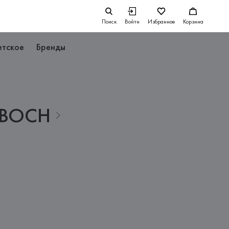
Поиск
Войти
Избранное
Корзина
етское
Бренды
BOCH