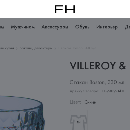
ам
Мужчинам
Аксессуары
Обувь
Интерьер
Д
ля кухни
Бокалы, декантеры
Стакан Boston, 330 мл
VILLEROY &
Стакан Boston, 330 мл
Артикул товара:
11-7309-1411
Цвет
:
Синий