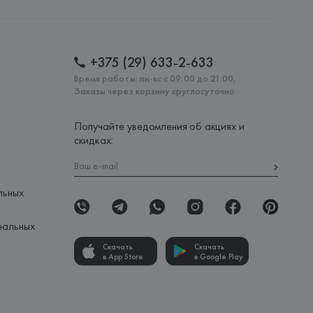
+375 (29) 633-2-633
Время работы: пн-вс с 09:00 до 21:00,
Заказы через корзину круглосуточно
Получайте уведомления об акциях и
скидках:
льных
нальных
Скачать
Скачать
в App Store
в Google Play