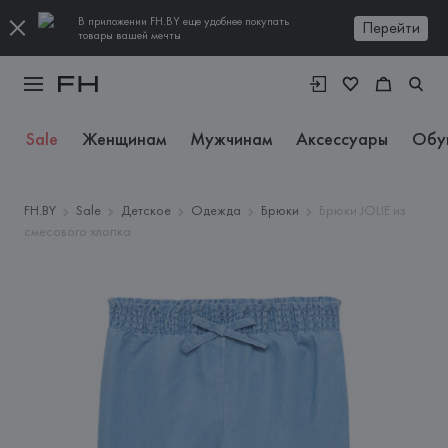
В приложении FH.BY еще удобнее покупать
Перейти
товары вашей мечты
Sale
Женщинам
Мужчинам
Аксессуары
Обу
FH.BY
Sale
Детское
Одежда
Брюки
Брюки JOLIE из
смесового хлопка