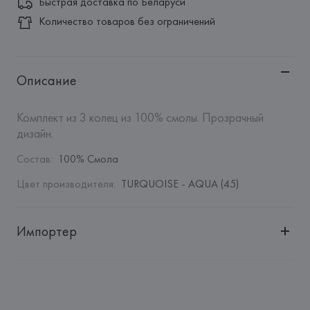
Быстрая доставка по Беларуси
Количество товаров без ограничений
Описание
Комплект из 3 колец из 100% смолы. Прозрачный 
дизайн.
Состав
:
100% Смола
Цвет производителя
:
TURQUOISE - AQUA (45)
Импортер
Импортер: 
Общество с дополнительной ответственностью 
"Белмаркетцентр"
Адрес: 
Республика Беларусь, 220030, г. Минск, ул. 