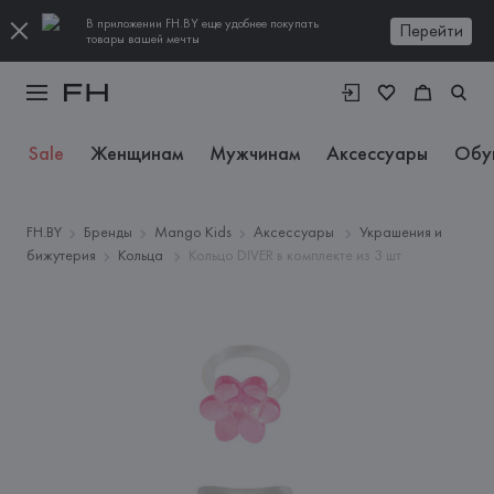
В приложении FH.BY еще удобнее покупать
Перейти
товары вашей мечты
Sale
Женщинам
Мужчинам
Аксессуары
Обу
FH.BY
Бренды
Mango Kids
Аксессуары
Украшения и
бижутерия
Кольца
Кольцо DIVER в комплекте из 3 шт