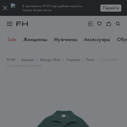
В приложении FH.BY еще удобнее покупать
Перейти
товары вашей мечты
Sale
Женщинам
Мужчинам
Аксессуары
Обу
FH.BY
Бренды
Mango Man
Одежда
Поло
Поло XAVI
из смесового хлопка