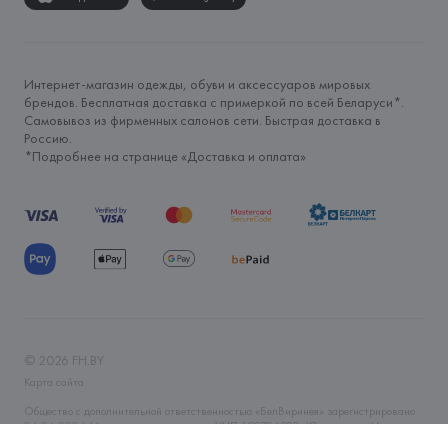
Интернет-магазин одежды, обуви и аксессуаров мировых
брендов. Бесплатная доставка с примеркой по всей Беларуси*.
Самовывоз из фирменных салонов сети. Быстрая доставка в
Россию.
*Подробнее на странице «
Доставка и оплата
»
©
2026
FH.BY
Карта сайта
Общество с дополнительной ответственностью «БелВиринея» зарегистрировано
06.04.2006 Минским горисполкомом. УНП 190706320. Юр.адрес: г. Минск, ул.
Немига, 5, пом. 39. Интернет-магазин fh.by зарегистрирован в Торговом реестре