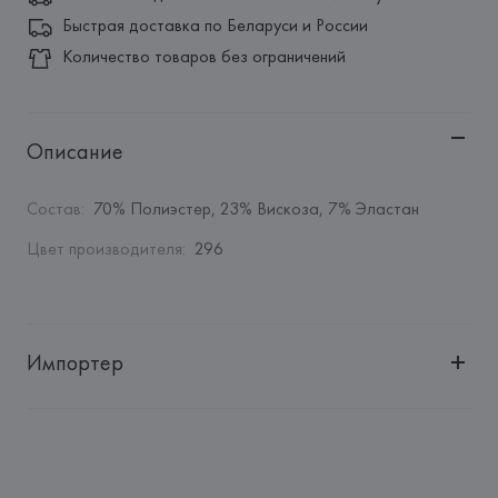
Быстрая доставка по Беларуси и России
Количество товаров без ограничений
Описание
Состав
:
70% Полиэстер, 23% Вискоза, 7% Эластан
Цвет производителя
:
296
Импортер
Импортер: 
Общество с ограниченной ответственностью 
"Авикойл Интернешнл"
Адрес: 
Республика Беларусь, 220051, г. Минск, ул. 
Рафиева, д. 64, помещение 2-27