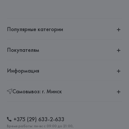
Производитель: 
HUGO BOSS AG
Адрес: 
ГЕРМАНИЯ, 
HUGO BOSS AG, Dieselstrasse 12, D-
72555 Metzingen,
Популярные категории
Страна происхождения товара: 
ТУРЦИЯ
Покупателям
Информация
Самовывоз: г. Минск
+375 (29) 633-2-633
Время работы: пн-вс с 09:00 до 21:00,