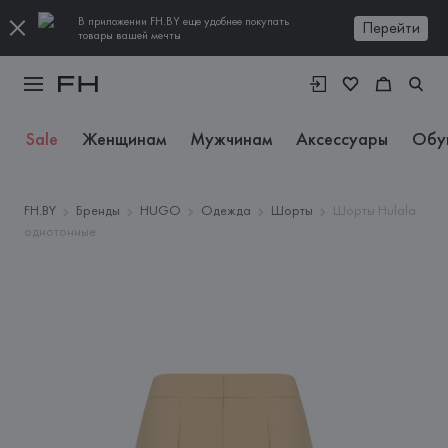
В приложении FH.BY еще удобнее покупать
Перейти
товары вашей мечты
Sale
Женщинам
Мужчинам
Аксессуары
Обу
FH.BY
Бренды
HUGO
Одежда
Шорты
Шорты Hulala
однотонные