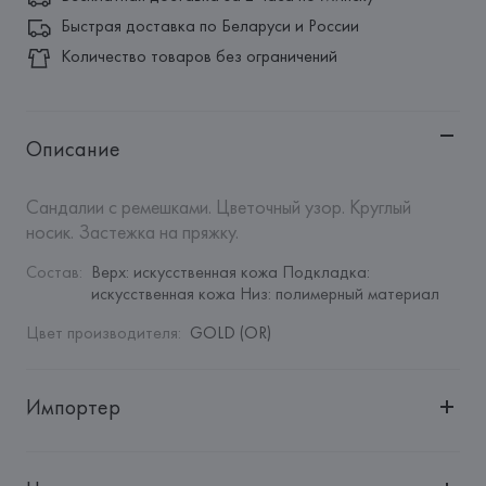
Быстрая доставка по Беларуси и России
Количество товаров без ограничений
Описание
Сандалии с ремешками. Цветочный узор. Круглый 
носик. Застежка на пряжку.
Состав
:
Верх: искусственная кожа Подкладка: 
искусственная кожа Низ: полимерный материал
Цвет производителя
:
GOLD (OR)
Импортер
Импортер: 
Общество с дополнительной ответственностью 
"Белмаркетцентр"