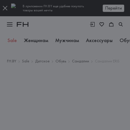
В приложении FH.BY еще удобнее покупать
Перейти
товары вашей мечты
Sale
Женщинам
Мужчинам
Аксессуары
Обу
FH.BY
Sale
Детское
Обувь
Сандалии
Сандалии ERIS