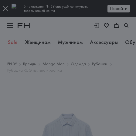
В приложении FH.BY еще удобнее покупать
Перейти
товары вашей мечты
Sale
Женщинам
Мужчинам
Аксессуары
Обу
FH.BY
Бренды
Mango Man
Одежда
Рубашки
Рубашка RUG из льна и хлопка