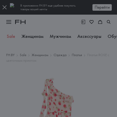
В приложении FH.BY еще удобнее покупать
Перейти
товары вашей мечты
Sale
Женщинам
Мужчинам
Аксессуары
Обу
FH.BY
Sale
Женщинам
Одежда
Платья
Платье ROSE с
цветочным принтом