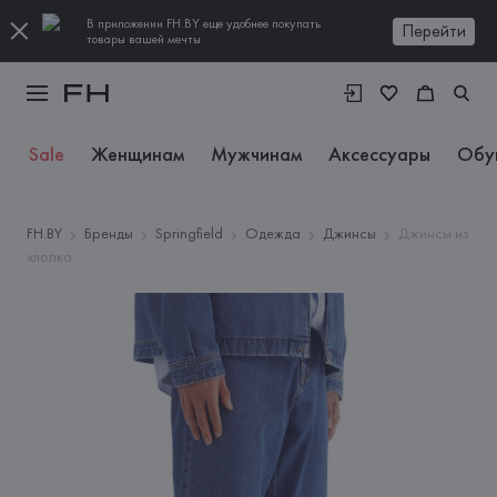
В приложении FH.BY еще удобнее покупать
Перейти
товары вашей мечты
Sale
Женщинам
Мужчинам
Аксессуары
Обу
FH.BY
Бренды
Springfield
Одежда
Джинсы
Джинсы из
хлопка