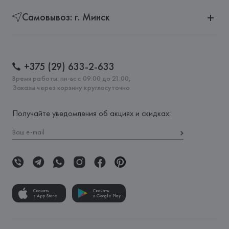
Самовывоз: г. Минск
+375 (29) 633-2-633
Время работы: пн-вс с 09:00 до 21:00,
Заказы через корзину круглосуточно
Получайте уведомления об акциях и скидках:
Скачать
Скачать
в App Store
в Google Play