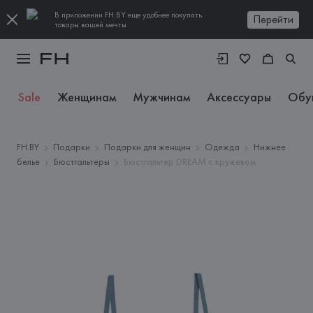
В приложении FH.BY еще удобнее покупать
Перейти
товары вашей мечты
Sale
Женщинам
Мужчинам
Аксессуары
Обу
FH.BY
Подарки
Подарки для женщин
Одежда
Нижнее
белье
Бюстгальтеры
Бюстгальтер DREAM с кружевом