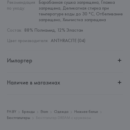
Рекомендация 
Барабанная сушка запрещена, Глажка 
по уходу
:
запрещена, Деликатная стирка при 
температуре воды до 30 °C, Отбеливание 
запрещено, Химчистка запрещена
Состав
:
88% Полиамид, 12% Эластан
Цвет производителя
:
ANTHRACITE (04)
Импортер
Импортер: 
Общество с дополнительной ответственностью 
"БелВиринея"
Наличие в магазинах
Адрес: 
Республика Беларусь, 220030, г. Минск, ул. 
Немига, 5, пом. 39
Производитель: 
Etam Lingerie SA
Адрес: 
ФРАНЦИЯ, 
Etam Lingerie SA, 57/59 Rue Henri 
FH.BY
Бренды
Etam
Одежда
Нижнее белье
Barbusse 92110 Clichy,
Бюстгальтеры
Бюстгальтер DREAM с кружевом
Страна происхождения товара: 
МЬЯНМА