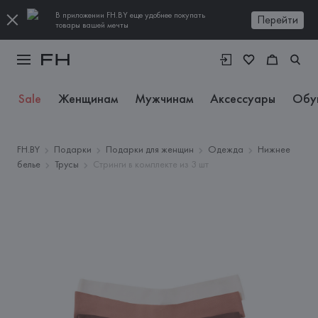
В приложении FH.BY еще удобнее покупать
Перейти
товары вашей мечты
Sale
Женщинам
Мужчинам
Аксессуары
Обу
FH.BY
Подарки
Подарки для женщин
Одежда
Нижнее
белье
Трусы
Стринги в комплекте из 3 шт