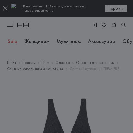
В приложении FH.BY еще удобнее покупать
Перейти
товары вашей мечты
Sale
Женщинам
Мужчинам
Аксессуары
Обу
FH.BY
Бренды
Etam
Одежда
Одежда для плавания
Слитные купальники и монокини
Слитный купальник PREMIERE