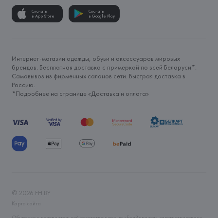
Скачать
Скачать
в App Store
в Google Play
Интернет-магазин одежды, обуви и аксессуаров мировых
брендов. Бесплатная доставка с примеркой по всей Беларуси*.
Самовывоз из фирменных салонов сети. Быстрая доставка в
Россию.
*Подробнее на странице «
Доставка и оплата
»
©
2026
FH.BY
Карта сайта
Общество с дополнительной ответственностью «БелВиринея» зарегистрировано