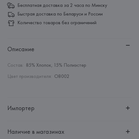
Бесплатная доставка за 2 часа по Минску
Быстрая доставка по Беларуси и России
Количество товаров без ограничений
Описание
Состав
:
85% Хлопок, 15% Полиэстер
Цвет производителя
:
O8002
Импортер
Импортер: 
Общество с ограниченной ответственностью 
"Авикойл Интернешнл"
Наличие в магазинах
Адрес: 
Республика Беларусь, 220051, г. Минск, ул. 