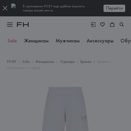
В приложении FH.BY еще удобнее покупать
Перейти
товары вашей мечты
Sale
Женщинам
Мужчинам
Аксессуары
Обу
FH.BY
Sale
Женщинам
Одежда
Брюки
Брюки с
логотипом из страз