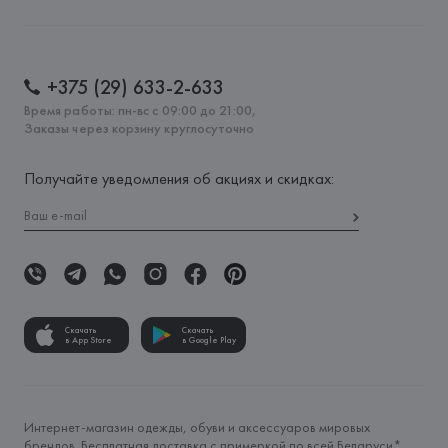
+375 (29) 633-2-633
Время работы: пн-вс с 09:00 до 21:00,
Заказы через корзину круглосуточно
Получайте уведомления об акциях и скидках:
Скачать
Скачать
в App Store
в Google Play
Интернет-магазин одежды, обуви и аксессуаров мировых
брендов. Бесплатная доставка с примеркой по всей Беларуси*.