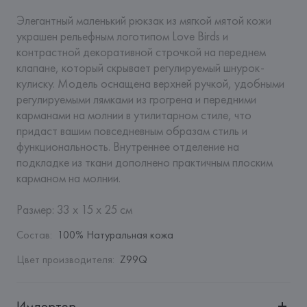
Элегантный маленький рюкзак из мягкой мятой кожи 
украшен рельефным логотипом Love Birds и 
контрастной декоративной строчкой на переднем 
клапане, который скрывает регулируемый шнурок-
кулиску. Модель оснащена верхней ручкой, удобными 
регулируемыми лямками из грогрена и передними 
карманами на молнии в утилитарном стиле, что 
придаст вашим повседневным образам стиль и 
функциональность. Внутреннее отделение на 
подкладке из ткани дополнено практичным плоским 
карманом на молнии.

Размер: 33 х 15 х 25 см
Состав
:
100% Натуральная кожа
Цвет производителя
:
Z99Q
Импортер