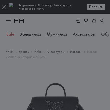
В приложении FH.BY еще удобнее покупать
Перейти
товары вашей мечты
Sale
Женщинам
Мужчинам
Аксессуары
Обу
FH.BY
Бренды
Pinko
Аксессуары
Рюкзаки
Рюкзак
CARRIE из натуральной кожи