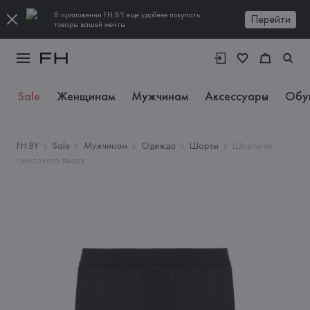
В приложении FH.BY еще удобнее покупать
Перейти
товары вашей мечты
Sale
Женщинам
Мужчинам
Аксессуары
Обу
FH.BY
Sale
Мужчинам
Одежда
Шорты
Шорты из
смесового льная