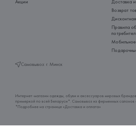
Акции
Доставка и
Возврат то
Дисконтная
Правила об
потребител
Мобильное
Подарочны
Самовывоз: г. Минск
Интернет-магазин одежды, обуви и аксессуаров мировых брендов
примеркой по всей Беларуси*. Самовывоз из фирменных салонов с
*Подробнее на странице «
Доставка и оплата
»