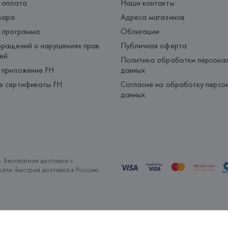
 оплата
Наши контакты
вара
Адреса магазинов
 программа
Облигации
ращений о нарушениях прав
Публичная оферта
ей
Политика обработки персона
 приложение FH
данных
е сертификаты FH
Согласие на обработку персо
данных
. Бесплатная доставка с
ети. Быстрая доставка в Россию.