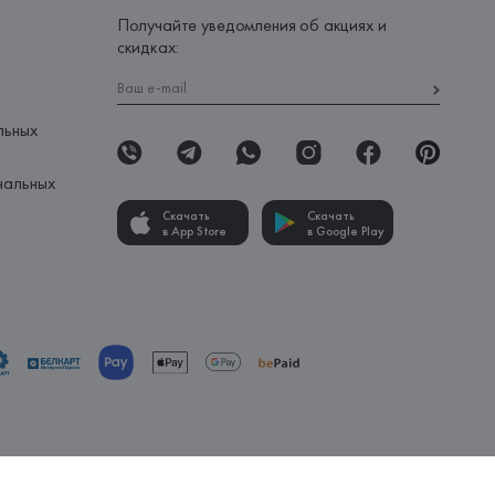
Получайте уведомления об акциях и
скидках:
льных
нальных
Скачать
Скачать
в App Store
в Google Play