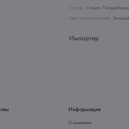
Состав
:
Стекло; Посеребрен
Цвет производителя
:
Зелены
Импортер
Импортер: 
Закрытое акционер
Адрес: 
Республика Беларусь, 2
Производитель: 
Greggio
Адрес: 
ИТАЛИЯ, 
Greggio
Страна происхождения товара
елям
Информация
О компании