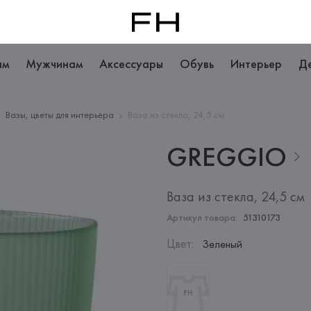
ам
Мужчинам
Аксессуары
Обувь
Интерьер
Д
Вазы, цветы для интерьера
Ваза из стекла, 24,5 см
GREGGIO
Ваза из стекла, 24,5 см
Артикул товара:
51310173
Цвет
:
Зеленый