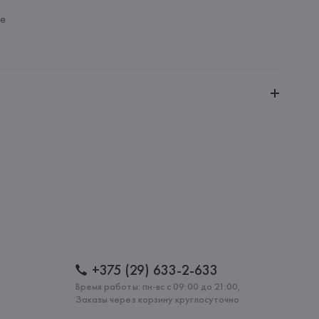
ие
й
ное общество «Сквирел-Строй»
20035, г. Минск, ул. Тимирязева, 72A
: 
ИТАЛИЯ
+375 (29) 633-2-633
Время работы: пн-вс с 09:00 до 21:00,
Заказы через корзину круглосуточно