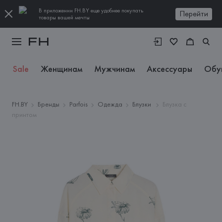
В приложении FH.BY еще удобнее покупать
Перейти
товары вашей мечты
Sale
Женщинам
Мужчинам
Аксессуары
Обу
FH.BY
Бренды
Parfois
Одежда
Блузки
Блузка с
принтом