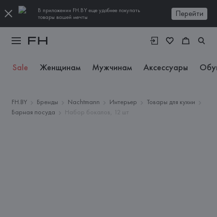
В приложении FH.BY еще удобнее покупать
Перейти
товары вашей мечты
Sale
Женщинам
Мужчинам
Аксессуары
Обу
FH.BY
Бренды
Nachtmann
Интерьер
Товары для кухни
Барная посуда
Набор бокалов, 12 шт