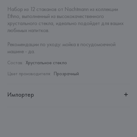
Набор из 12 стаканов от Nachtmann из коллекции 
Ethno, выполненный из высококачественного 
хрустального стекла, идеально подойдет для ваших 
любимых напитков.

Рекомендации по уходу: мойка в посудомоечной 
машине - да.
Состав
:
Хрустальное стекло
Цвет производителя
:
Прозрачный
Импортер
Импортер: 
Закрытое акционерное общество «Сквирел-
Строй»
Адрес: 
Республика Беларусь, 220035, г. Минск, ул. 
Тимирязева, 72A