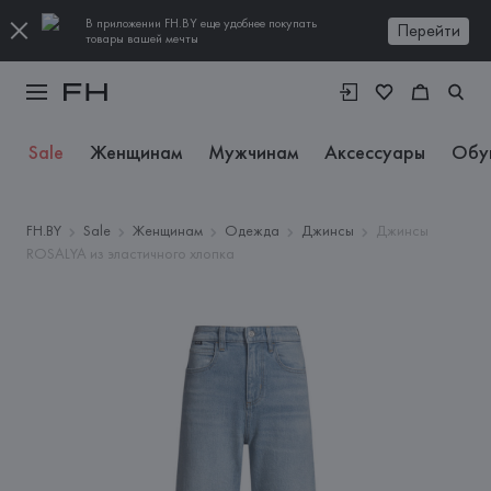
В приложении FH.BY еще удобнее покупать
Перейти
товары вашей мечты
Sale
Женщинам
Мужчинам
Аксессуары
Обу
FH.BY
Sale
Женщинам
Одежда
Джинсы
Джинсы
ROSALYA из эластичного хлопка