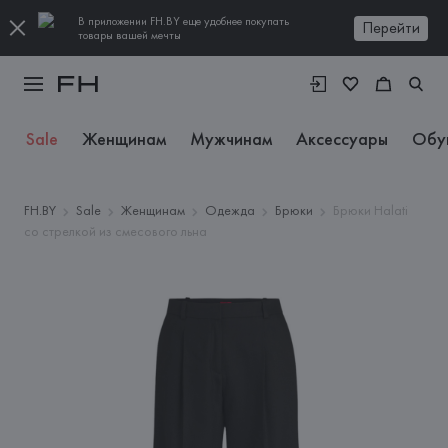
В приложении FH.BY еще удобнее покупать
Перейти
товары вашей мечты
Sale
Женщинам
Мужчинам
Аксессуары
Обу
FH.BY
Sale
Женщинам
Одежда
Брюки
Брюки Halati
со стрелкой из смесового льна